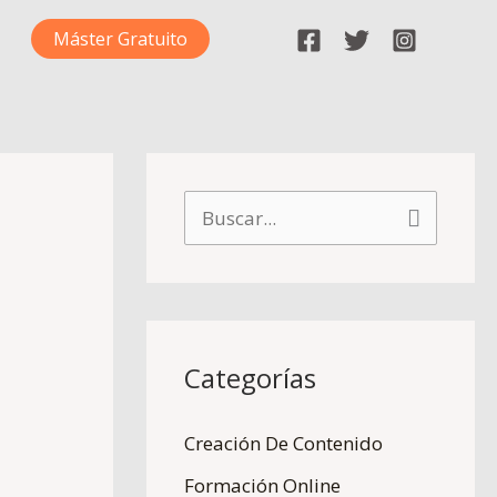
Máster Gratuito
B
u
s
c
Categorías
a
r
Creación De Contenido
p
Formación Online
o