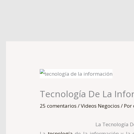
Ir
al
contenido
Tecnología De La Inf
25 comentarios
/
Videos Negocios
/ Por
La Tecnología D
La
tecnología
de la información y la 