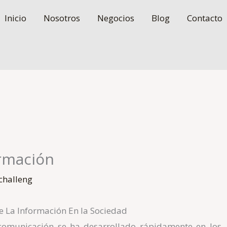
Inicio
Nosotros
Negocios
Blog
Contacto
ormación
challeng
e La Información En la Sociedad
comunicación se ha desarrollado rápidamente en los