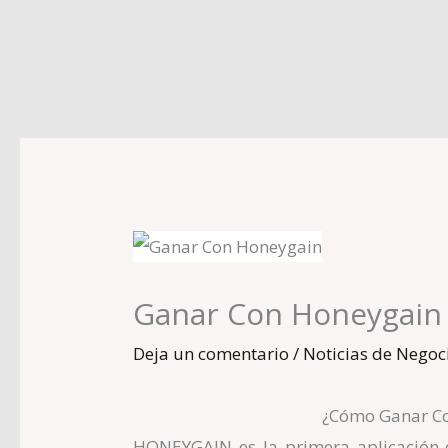
Ir
al
contenido
Ganar Con Honeygain
Deja un comentario
/
Noticias de Negoc
¿Cómo Ganar C
HONEYGAIN
es la primera aplicación 