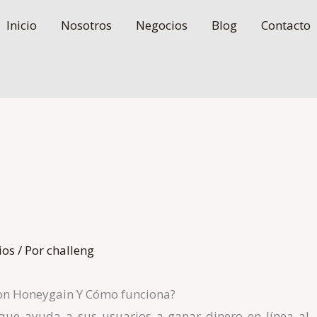
Inicio
Nosotros
Negocios
Blog
Contacto
ios
/ Por
challeng
on
Honeygain
Y Cómo funciona?
que ayuda a sus usuarios a ganar dinero en línea al