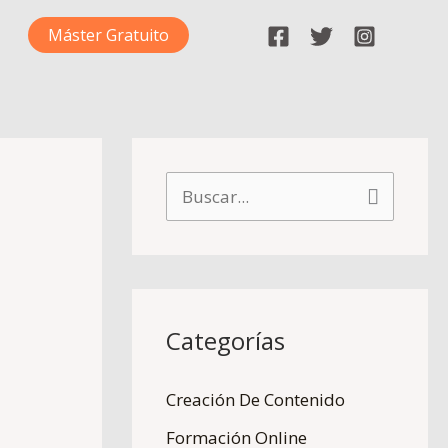
Máster Gratuito
B
u
s
c
Categorías
a
r
Creación De Contenido
p
Formación Online
o