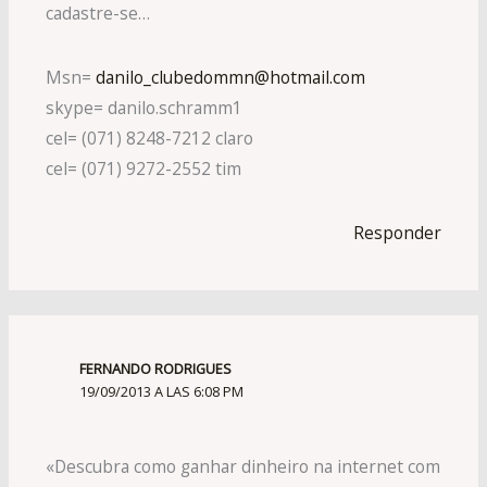
cadastre-se…
Msn=
danilo_clubedommn@hotmail.com
skype= danilo.schramm1
cel= (071) 8248-7212 claro
cel= (071) 9272-2552 tim
Responder
FERNANDO RODRIGUES
19/09/2013 A LAS 6:08 PM
«Descubra como ganhar dinheiro na internet com