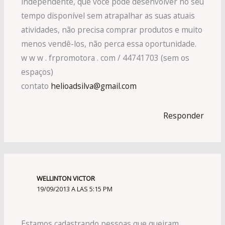
independente, que você pode desenvolver no seu
tempo disponível sem atrapalhar as suas atuais
atividades, não precisa comprar produtos e muito
menos vendê-los, não perca essa oportunidade.
w w w . frpromotora . com / 44741703 (sem os
espaços)
contato
helioadsilva@gmail.com
Responder
WELLINTON VICTOR
19/09/2013 A LAS 5:15 PM
Estamos cadastrando pessoas que queiram