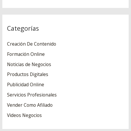
u
s
c
Categorías
a
r
Creación De Contenido
p
Formación Online
o
Noticias de Negocios
r
:
Productos Digitales
Publicidad Online
Servicios Profesionales
Vender Como Afiliado
Videos Negocios